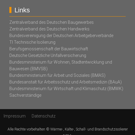
Links
Zentralverband des Deutschen Baugewerbes
Zentralverband des Deutschen Handwerks
Bundesvereinigung der Deutschen Arbeitgeberverbände
TI Technische Isolierung
Berufsgenossenschaft der Bauwirtschaft
Deutsche Gesetzliche Unfallversicherung
Bundesministerium für Wohnen, Stadtentwicklung und
Bauwesen (BMVSB)
Bundesministerium für Arbeit und Soziales (BMAS)
Bundesanstalt für Arbeitsschutz und Arbeitsmedizin (BAuA)
Bundesministerium für Wirtschaft und Klimaschutz (BMWK)
Sachverständige
Impressum
Datenschutz
Alle Rechte vorbehalten © Wärme-, Kälte-, Schall- und Brandschutzisolierer